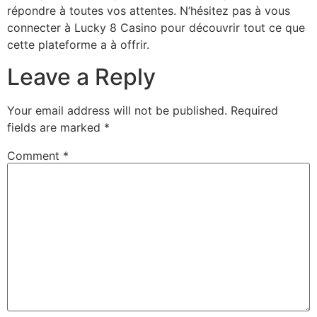
répondre à toutes vos attentes. N’hésitez pas à vous
connecter à Lucky 8 Casino pour découvrir tout ce que
cette plateforme a à offrir.
Leave a Reply
Your email address will not be published.
Required
fields are marked
*
Comment
*