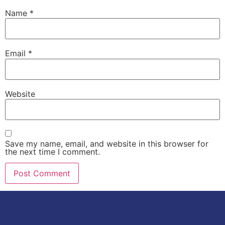
Name
*
Email
*
Website
Save my name, email, and website in this browser for
the next time I comment.