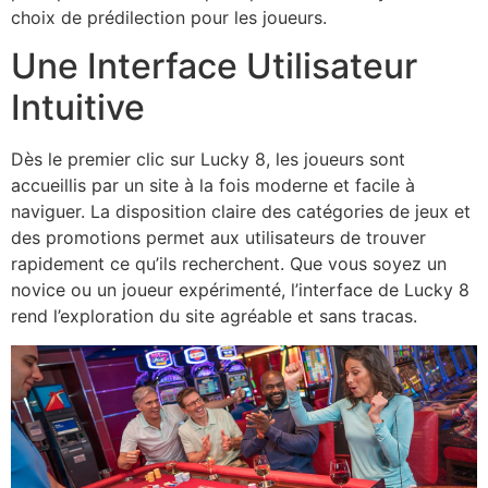
choix de prédilection pour les joueurs.
Une Interface Utilisateur
Intuitive
Dès le premier clic sur Lucky 8, les joueurs sont
accueillis par un site à la fois moderne et facile à
naviguer. La disposition claire des catégories de jeux et
des promotions permet aux utilisateurs de trouver
rapidement ce qu’ils recherchent. Que vous soyez un
novice ou un joueur expérimenté, l’interface de Lucky 8
rend l’exploration du site agréable et sans tracas.