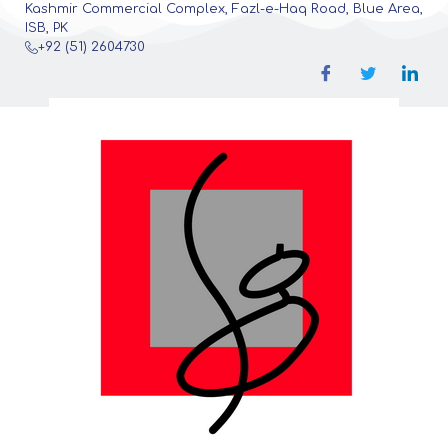
Kashmir Commercial Complex, Fazl-e-Haq Road, Blue Area,
ISB, PK
+92 (51) 2604730